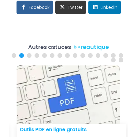
Facebook
Twitter
Linkedin
r
e
u
a
b
u
Autres astuces
u
e
t
q
i
i
t
q
u
Outils PDF en ligne gratuits