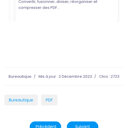
Convertir, fusionner, diviser, réorganiser et
compresser des PDF...
Bureautique
Mis à jour : 2 Décembre 2023
Clics : 2723
Bureautique
PDF
Article précédent : Logiciels de reconnaissanc
Article suivant : Logiciels 
Précédent
Suivant